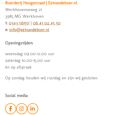
Boerderij Hoogenraad | Eetvandeboer.nl
Werkhovenseweg 21
3985 MG Werkhoven
t:
0343 561557
|
06 47 02 45 50
e:
info@eetvandeboer.nl
Openingstijden:
woensdag 09.00-12.00 uur
zaterdag 10.00-15.00 uur
én op afspraak
Op zondag houden wij rustdag en zijn wij gesloten.
Social media:
F
I
L