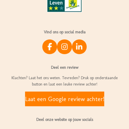
Vind ons op social media
F
I
L
a
n
i
c
s
n
Deel een review
e
t
k
b
a
e
Klachten? Laat het ons weten. Tevreden? Druk op onderstaande
o
g
d
button en laat een leuke review achter!
o
r
I
k
a
n
Laat een Google review achter!
m
Deel onze website op jouw socials