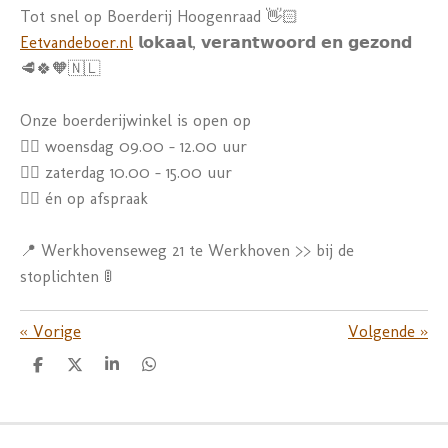
Tot snel op Boerderij Hoogenraad 👋🏻
Eetvandeboer.nl
𝗹𝗼𝗸𝗮𝗮𝗹, 𝘃𝗲𝗿𝗮𝗻𝘁𝘄𝗼𝗼𝗿𝗱 𝗲𝗻 𝗴𝗲𝘇𝗼𝗻𝗱
🥩🍀🧡🇳🇱
Onze boerderijwinkel is open op
👉🏼
woensdag 09.00 - 12.00 uur
👉🏼
zaterdag 10.00 - 15.00 uur
👉🏼
én op afspraak
📍 Werkhovenseweg 21 te Werkhoven >> bij de
stoplichten 🚦
«
Vorige
Volgende
»
D
D
S
D
e
e
h
e
l
e
a
l
e
l
r
e
n
e
n