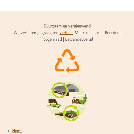
a
n
i
c
s
n
e
t
k
b
a
e
o
g
d
Duurzaam en vernieuwend
o
r
I
Wij vertellen je graag ons
verhaal
! Maak kennis met Boerderij
k
a
n
Hoogenraad | Eetvandeboer.nl
m
Home