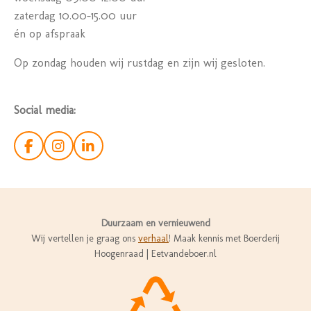
zaterdag 10.00-15.00 uur
én op afspraak
Op zondag houden wij rustdag en zijn wij gesloten.
Social media:
F
I
L
a
n
i
c
s
n
e
t
k
b
a
e
o
g
d
Duurzaam en vernieuwend
o
r
I
Wij vertellen je graag ons
verhaal
! Maak kennis met Boerderij
k
a
n
Hoogenraad | Eetvandeboer.nl
m