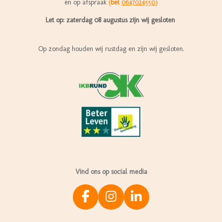
én op afspraak
(
bel
0647024550)
Let op: zaterdag 08 augustus zijn wij gesloten
Op zondag houden wij rustdag en zijn wij gesloten.
Vind ons op social media
F
I
L
a
n
i