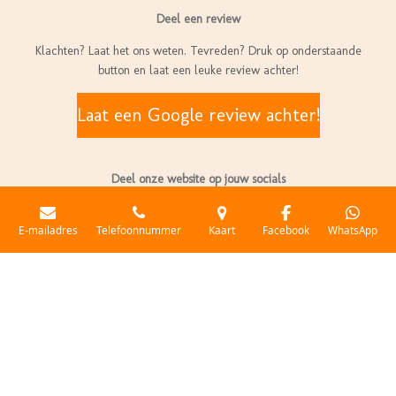
c
s
n
Deel een review
e
t
k
b
a
e
Klachten? Laat het ons weten. Tevreden? Druk op onderstaande
o
g
d
button en laat een leuke review achter!
o
r
I
k
a
n
Laat een Google review achter!
m
Deel onze website op jouw socials
D
D
S
P
D
E-mailadres
Telefoonnummer
Kaart
Facebook
WhatsApp
e
e
h
i
e
l
e
a
n
l
Algemene Voorwaarden
|
Klachten
e
l
r
n
e
n
e
e
n
n
website gerealiseerd door
RAAD bedrijfsoptimalisatie
© 2025 Eetvandeboer.nl | Boerderij Hoogenraad