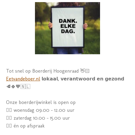
Tot snel op Boerderij Hoogenraad 👋🏻
Eetvandeboer.nl
𝗹𝗼𝗸𝗮𝗮𝗹, 𝘃𝗲𝗿𝗮𝗻𝘁𝘄𝗼𝗼𝗿𝗱 𝗲𝗻 𝗴𝗲𝘇𝗼𝗻𝗱
🥩🍀🧡🇳🇱
Onze boerderijwinkel is open op
👉🏼
woensdag 09.00 - 12.00 uur
👉🏼
zaterdag 10.00 - 15.00 uur
👉🏼
én op afspraak