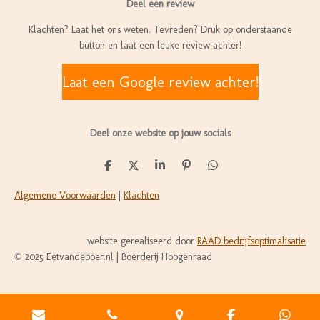
Deel een review
e
t
k
b
a
e
Klachten? Laat het ons weten. Tevreden? Druk op onderstaande
o
g
d
button en laat een leuke review achter!
o
r
I
k
a
n
Laat een Google review achter!
m
Deel onze website op jouw socials
D
D
S
P
D
e
e
h
i
e
l
e
a
n
l
Algemene Voorwaarden
|
Klachten
e
l
r
n
e
n
e
e
n
n
website gerealiseerd door
RAAD bedrijfsoptimalisatie
© 2025 Eetvandeboer.nl | Boerderij Hoogenraad