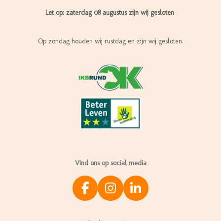
Let op: zaterdag 08 augustus zijn wij gesloten
Op zondag houden wij rustdag en zijn wij gesloten.
Vind ons op social media
F
I
L
a
n
i
c
s
n