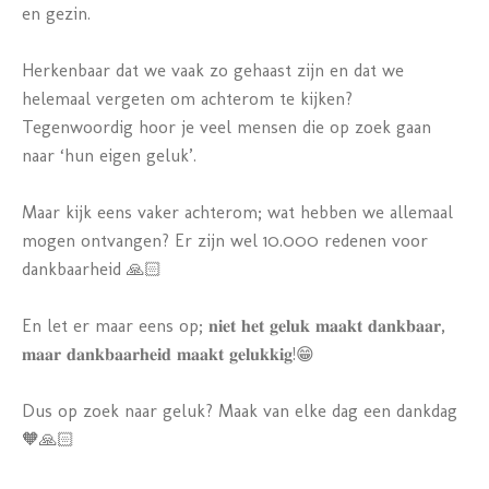
en gezin.
Herkenbaar dat we vaak zo gehaast zijn en dat we
helemaal vergeten om achterom te kijken?
Tegenwoordig hoor je veel mensen die op zoek gaan
naar ‘hun eigen geluk’.
Maar kijk eens vaker achterom; wat hebben we allemaal
mogen ontvangen? Er zijn wel 10.000 redenen voor
dankbaarheid
🙏🏻
En let er maar eens op; 𝐧𝐢𝐞𝐭 𝐡𝐞𝐭 𝐠𝐞𝐥𝐮𝐤 𝐦𝐚𝐚𝐤𝐭 𝐝𝐚𝐧𝐤𝐛𝐚𝐚𝐫,
𝐦𝐚𝐚𝐫 𝐝𝐚𝐧𝐤𝐛𝐚𝐚𝐫𝐡𝐞𝐢𝐝 𝐦𝐚𝐚𝐤𝐭 𝐠𝐞𝐥𝐮𝐤𝐤𝐢𝐠!
😁
Dus op zoek naar geluk? Maak van elke dag een dankdag
🧡
🙏🏻