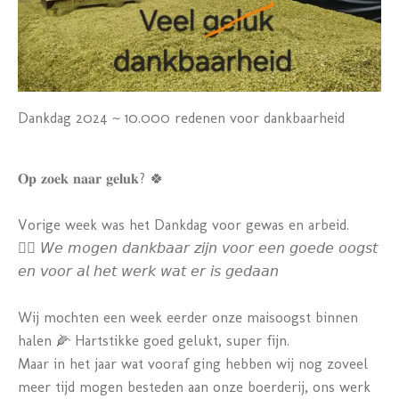
Dankdag 2024 ~ 10.000 redenen voor dankbaarheid
𝐎𝐩 𝐳𝐨𝐞𝐤 𝐧𝐚𝐚𝐫 𝐠𝐞𝐥𝐮𝐤?
🍀
Vorige week was het Dankdag voor gewas en arbeid.
👉🏼
𝘞𝘦 𝘮𝘰𝘨𝘦𝘯 𝘥𝘢𝘯𝘬𝘣𝘢𝘢𝘳 𝘻𝘪𝘫𝘯 𝘷𝘰𝘰𝘳 𝘦𝘦𝘯 𝘨𝘰𝘦𝘥𝘦 𝘰𝘰𝘨𝘴𝘵
𝘦𝘯 𝘷𝘰𝘰𝘳 𝘢𝘭 𝘩𝘦𝘵 𝘸𝘦𝘳𝘬 𝘸𝘢𝘵 𝘦𝘳 𝘪𝘴 𝘨𝘦𝘥𝘢𝘢𝘯
Wij mochten een week eerder onze maisoogst binnen
halen
🌽
Hartstikke goed gelukt, super fijn.
Maar in het jaar wat vooraf ging hebben wij nog zoveel
meer tijd mogen besteden aan onze boerderij, ons werk