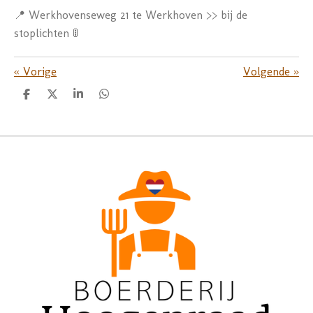
📍 Werkhovenseweg 21 te Werkhoven >> bij de
stoplichten 🚦
«
Vorige
Volgende
»
D
D
S
D
e
e
h
e
l
e
a
l
e
l
r
e
n
e
n