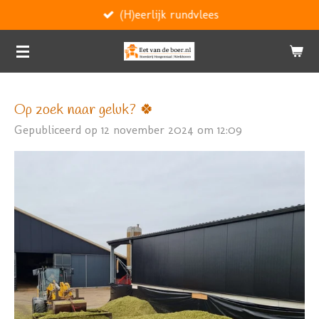
(H)eerlijk rundvlees
Ga
direct
naar
de
hoofdinhoud
Op zoek naar geluk? 🍀
Gepubliceerd op 12 november 2024 om 12:09