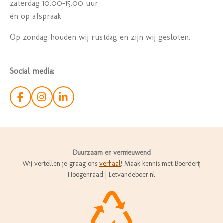
zaterdag 10.00-15.00 uur
én op afspraak
Op zondag houden wij rustdag en zijn wij gesloten.
Social media:
F
I
L
a
n
i
c
s
n
e
t
k
b
a
e
o
g
d
Duurzaam en vernieuwend
o
r
I
Wij vertellen je graag ons
verhaal
! Maak kennis met Boerderij
k
a
n
Hoogenraad | Eetvandeboer.nl
m