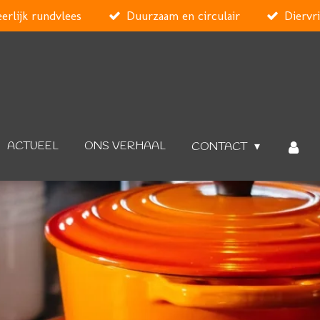
eerlijk rundvlees
Duurzaam en circulair
Diervri
ACTUEEL
ONS VERHAAL
CONTACT