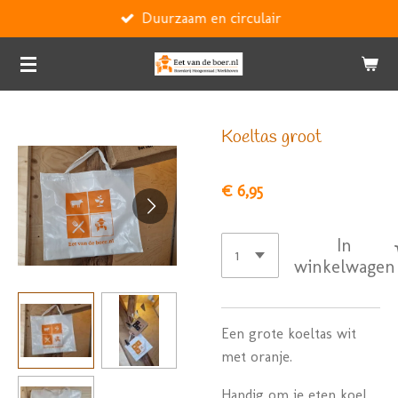
Duurzaam en circulair
Ga
direct
naar
de
hoofdinhoud
Koeltas groot
€ 6,95
In
winkelwagen
Een grote koeltas wit
met oranje.
Handig om je eten koel