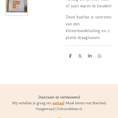
of juist warm te houden!
Deze koeltas is voorzien
van een
klittenbandsluiting en 2
platte draaglussen.
D
D
S
D
e
e
h
e
l
e
a
l
e
l
r
e
n
e
n
Duurzaam en vernieuwend
Wij vertellen je graag ons
verhaal
! Maak kennis met Boerderij
Hoogenraad | Eetvandeboer.nl