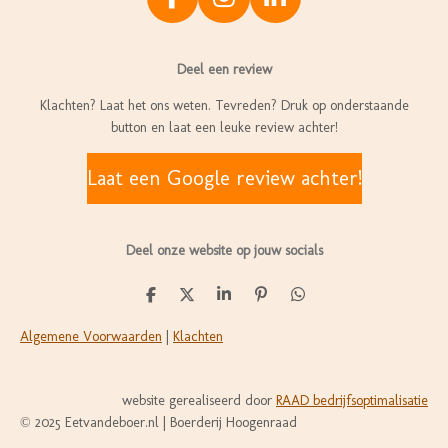
F
I
L
a
n
i
c
s
n
Deel een review
e
t
k
b
a
e
Klachten? Laat het ons weten. Tevreden? Druk op onderstaande
o
g
d
button en laat een leuke review achter!
o
r
I
k
a
n
Laat een Google review achter!
m
Deel onze website op jouw socials
D
D
S
P
D
e
e
h
i
e
l
e
a
n
l
Algemene Voorwaarden
|
Klachten
e
l
r
n
e
n
e
e
n
n
website gerealiseerd door
RAAD bedrijfsoptimalisatie
© 2025 Eetvandeboer.nl | Boerderij Hoogenraad