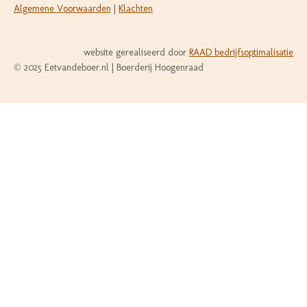
l
e
a
n
l
Algemene Voorwaarden
|
Klachten
e
l
r
n
e
n
e
e
n
n
website gerealiseerd door
RAAD bedrijfsoptimalisatie
© 2025 Eetvandeboer.nl | Boerderij Hoogenraad