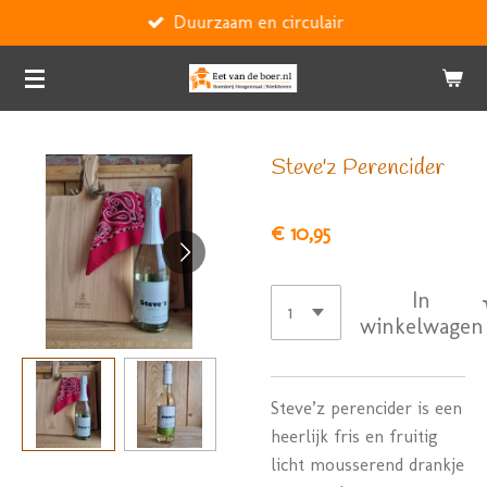
Duurzaam en circulair
Ga
direct
naar
de
hoofdinhoud
Steve'z Perencider
€ 10,95
In
winkelwagen
Steve’z perencider is een
heerlijk fris en fruitig
licht mousserend drankje