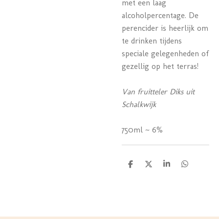
met een laag
alcoholpercentage. De
perencider is heerlijk om
te drinken tijdens
speciale gelegenheden of
gezellig op het terras!
Van fruitteler Diks uit
Schalkwijk
750ml ~ 6%
D
D
S
D
e
e
h
e
l
e
a
l
e
l
r
e
n
e
n