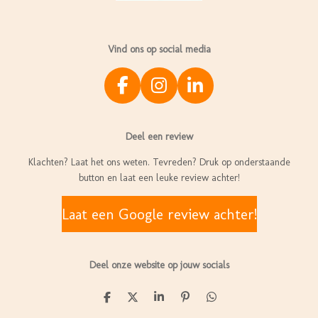
Vind ons op social media
F
I
L
a
n
i
c
s
n
Deel een review
e
t
k
b
a
e
Klachten? Laat het ons weten. Tevreden? Druk op onderstaande
o
g
d
button en laat een leuke review achter!
o
r
I
k
a
n
Laat een Google review achter!
m
Deel onze website op jouw socials
D
D
S
P
D
e
e
h
i
e