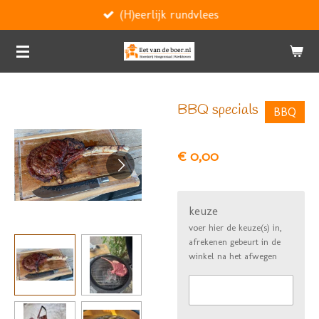
(H)eerlijk rundvlees
Ga
direct
naar
de
hoofdinhoud
BBQ specials
BBQ
€ 0,00
keuze
voer hier de keuze(s) in,
afrekenen gebeurt in de
winkel na het afwegen