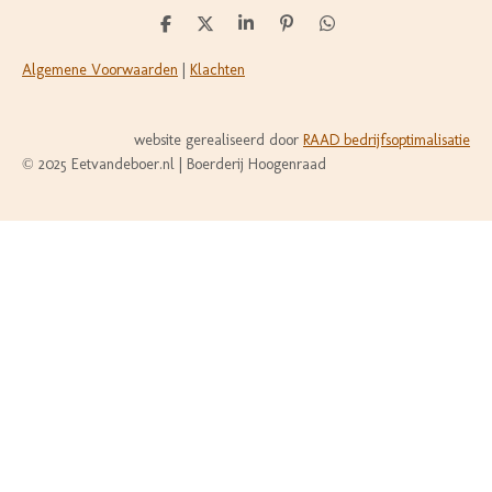
D
D
S
P
D
e
e
h
i
e
l
e
a
n
l
Algemene Voorwaarden
|
Klachten
e
l
r
n
e
n
e
e
n
n
website gerealiseerd door
RAAD bedrijfsoptimalisatie
© 2025 Eetvandeboer.nl | Boerderij Hoogenraad