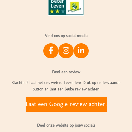
Vind ons op social media
F
I
L
a
n
i
c
s
n
Deel een review
e
t
k
b
a
e
Klachten? Laat het ons weten. Tevreden? Druk op onderstaande
o
g
d
button en laat een leuke review achter!
o
r
I
k
a
n
Laat een Google review achter!
m
Deel onze website op jouw socials