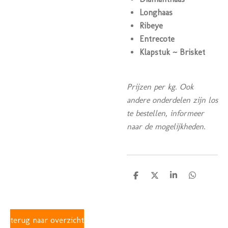
Longhaas
Ribeye
Entrecote
Klapstuk ~ Brisket
Prijzen per kg. Ook
andere onderdelen zijn los
te bestellen, informeer
naar de mogelijkheden.
D
D
S
D
e
e
h
e
l
e
a
l
e
l
r
e
n
e
n
terug naar overzicht